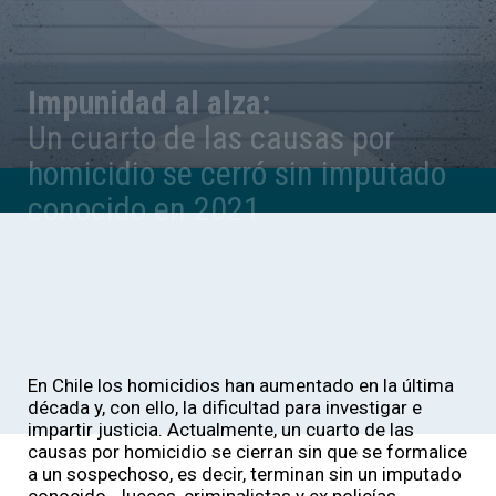
Impunidad al alza:
Un cuarto de las causas por
homicidio se cerró sin imputado
conocido en 2021
En Chile los homicidios han aumentado en la última
década y, con ello, la dificultad para investigar e
impartir justicia. Actualmente, un cuarto de las
causas por homicidio se cierran sin que se formalice
a un sospechoso, es decir, terminan sin un imputado
conocido. Jueces, criminalistas y ex policías