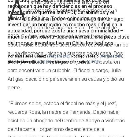
A
Fernanda Cortés (21) la encontraron
reconocen que hay deficiencias en el proceso
semidesnuda, enterrada en medio de un
investigativo que realizan PDI, Carabineros y el
Ministerio Público. Todos coinciden en que
basural en la comuna de Diego de Almagro,
investigar un homicidio es mucho más difícil en la
Región de Atacama. Era el 18 de abril de
actualidad, porque existe una nueva criminalidad –
2012. Su familia y amigos estuvieron tres días
mucho más violenta– que amedrenta a la pieza clave
del modelo investigativo en Chile: los testigos.
buscándola desde que desapareció cuando iba rumbo
a una discoteca ubicada a cuadras de su casa. Dos
Por María José Gómez
(Vergara 240)
, Rodrigo Verdejo
(Vergara 240)
,
años y medio de investigación judicial no bastaron
Nicolás Massai D.
(CIPER)
y Macarena Segovia
(CIPER)
para encontrar a un culpable. El fiscal a cargo, Julio
Artigas, decidió no perseverar en su causa y pidió su
cierre.
“Fuimos solos, estaba el fiscal no más y el juez”,
recuerda Rosa, la madre de Fernanda. Debió haber
asistido un abogado del Centro de Apoyo a Víctimas
de Atacama –organismo dependiente de la