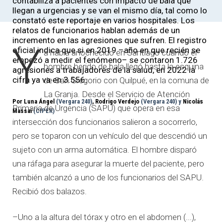
contabiliza a pacientes con impacto de bala que
llegan a urgencias y se van el mismo día, tal como lo
constató este reportaje en varios hospitales. Los
relatos de funcionarios hablan además de un
incremento en las agresiones que sufren. El registro
Y
oficial indica que si en 2019 –año en que recién se
a había anochecido en Santiago cuando el
empezó a medir el fenómeno– se contaron 1.726
hombre herido de bala llegó hasta la esquina
agresiones a trabajadores de la salud, en 2022 la
cifra ya va en 3.556.
de San Gregorio con Quilpué, en la comuna de
La Granja. Desde el Servicio de Atención
Por Luna Ángel
(Vergara 240)
, Rodrigo Verdejo
(Vergara 240) y
Nicolás
Primaria de Urgencia (SAPU) que opera en esa
Massai
(CIPER)
intersección dos funcionarios salieron a socorrerlo,
pero se toparon con un vehículo del que descendió un
sujeto con un arma automática. El hombre disparó
una ráfaga para asegurar la muerte del paciente, pero
también alcanzó a uno de los funcionarios del SAPU.
Recibió dos balazos.
–Uno a la altura del tórax y otro en el abdomen (...),